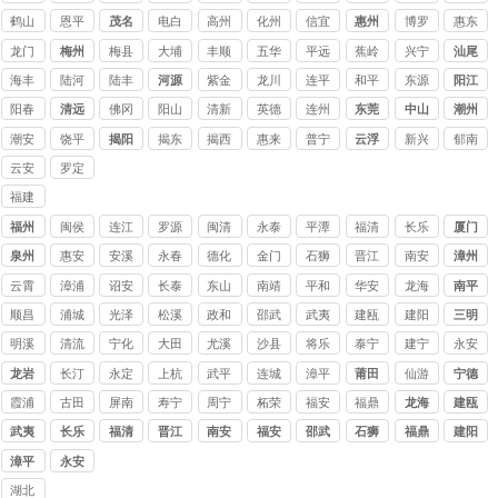
鹤山
恩平
茂名
电白
高州
化州
信宜
惠州
博罗
惠东
龙门
梅州
梅县
大埔
丰顺
五华
平远
蕉岭
兴宁
汕尾
海丰
陆河
陆丰
河源
紫金
龙川
连平
和平
东源
阳江
阳春
清远
佛冈
阳山
清新
英德
连州
东莞
中山
潮州
潮安
饶平
揭阳
揭东
揭西
惠来
普宁
云浮
新兴
郁南
云安
罗定
福建
讨债
福州
闽侯
连江
罗源
闽清
永泰
平潭
福清
长乐
厦门
公司
泉州
惠安
安溪
永春
德化
金门
石狮
晋江
南安
漳州
云霄
漳浦
诏安
长泰
东山
南靖
平和
华安
龙海
南平
顺昌
浦城
光泽
松溪
政和
邵武
武夷
建瓯
建阳
三明
山
明溪
清流
宁化
大田
尤溪
沙县
将乐
泰宁
建宁
永安
龙岩
长汀
永定
上杭
武平
连城
漳平
莆田
仙游
宁德
霞浦
古田
屏南
寿宁
周宁
柘荣
福安
福鼎
龙海
建瓯
武夷
长乐
福清
晋江
南安
福安
邵武
石狮
福鼎
建阳
山
漳平
永安
湖北