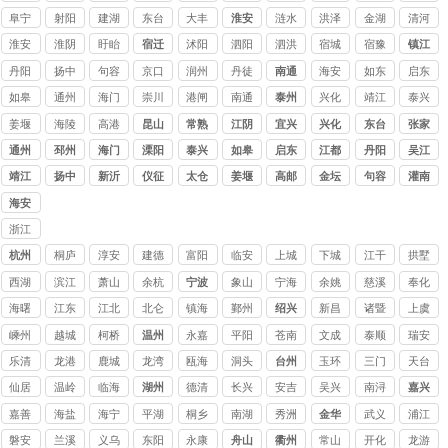
司
公司
公司
公司
公司
公司
公司
公司
阜宁
射阳
建湖
东台
大丰
淮安
涟水
洪泽
金湖
清河
淮安
淮阴
盱眙
宿迁
沭阳
泗阳
泗洪
宿城
宿豫
镇江
丹阳
扬中
句容
京口
润州
丹徒
南通
海安
如东
启东
讨债
讨债
如皋
通州
海门
崇川
港闸
南通
泰州
兴化
靖江
泰兴
公司
公司
姜堰
海陵
高港
昆山
常熟
江阴
宜兴
兴化
东台
张家
港
通州
邳州
海门
溧阳
泰兴
如皋
启东
江都
丹阳
吴江
靖江
扬中
新沂
仪征
太仓
姜堰
高邮
金坛
句容
灌南
海安
浙江
讨债
杭州
桐庐
淳安
建德
富阳
临安
上城
下城
江干
拱墅
公司
讨债
讨债
讨债
讨债
讨债
讨债
讨债
讨债
西湖
滨江
萧山
余杭
宁波
象山
宁海
余姚
慈溪
奉化
公司
公司
公司
公司
公司
公司
公司
公司
讨债
讨债
讨债
讨债
讨债
讨债
讨债
讨债
讨债
海曙
江东
江北
北仑
镇海
鄞州
绍兴
新昌
诸暨
上虞
公司
公司
公司
公司
公司
公司
公司
公司
公司
讨债
讨债
讨债
讨债
讨债
讨债
讨债
嵊州
越城
柯桥
温州
永嘉
平阳
苍南
文成
泰顺
瑞安
公司
公司
公司
公司
公司
公司
公司
讨债
讨债
讨债
讨债
讨债
讨债
讨债
讨债
乐清
龙港
鹿城
龙湾
瓯海
洞头
台州
玉环
三门
天台
公司
公司
公司
公司
公司
公司
公司
公司
讨债
讨债
讨债
讨债
讨债
讨债
讨债
仙居
温岭
临海
湖州
德清
长兴
安吉
吴兴
南浔
嘉兴
公司
公司
公司
公司
公司
公司
公司
讨债
讨债
讨债
嘉善
海盐
海宁
平湖
桐乡
南湖
秀洲
金华
武义
浦江
公司
公司
公司
讨债
讨债
讨债
讨债
讨债
讨债
磐安
兰溪
义乌
东阳
永康
舟山
衢州
常山
开化
龙游