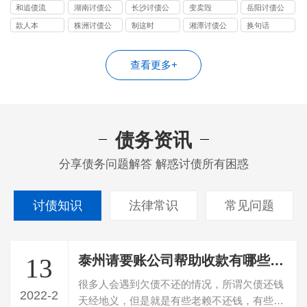
司
司
司
司
和追债流
湖南讨债公
长沙讨债公
变卖毁
岳阳讨债公
司
司
司
款人本
株洲讨债公
制这时
湘潭讨债公
换句话
司
司
查看更多+
债务资讯
分享债务问题解答 解惑讨债所有困惑
讨债知识
法律常识
常见问题
泰州请要账公司帮助收款有哪些优势
13
很多人会遇到欠债不还的情况，所谓欠债还钱
2022-2
天经地义，但是就是有些老赖不还钱，有些或