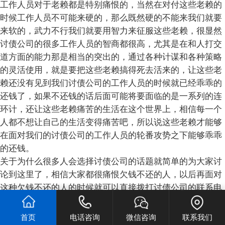
工作人员对于老赖都是特别痛恨的，当然在对付这些老赖的
时候工作人员不可能来硬的，那么既然硬的不能来我们就要
来软的，武力不行我们就要用智力来征服这些老赖，很显然
讨债公司的很多工作人员的智商都很高，尤其是在和人打交
道方面的能力那是相当的突出的，通过各种计谋和各种策略
的灵活使用，就是要把这些老赖搞得死去活来的，让这些老
赖还没有见到我们讨债公司的工作人员的时候就已经乖乖的
还钱了，如果不还钱的话后面可能将要面临的是一系列的连
环计，还让这些老赖痛苦的生活在这个世界上，相信每一个
人都不想让自己的生活变得痛苦吧，所以说这些老赖才能够
在面对我们的讨债公司的工作人员的轮番攻势之下能够乖乖
的还钱。
关于为什么很多人会选择讨债公司的话题就简单的为大家讨
论到这里了，相信大家都很痛恨欠钱不还的人，以后再面对
这种欠钱不还的人的时候就可以直接拨打讨债公司的联系电
话，讨债公司的工作人员会非常热心的接待大家，会为客户
提出多种多样得套袋的方法和策略，能够非常及时的帮助大
首页
电话咨询
微信咨询
联系我们