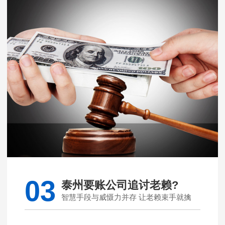
03
泰州要账公司追讨老赖?
智慧手段与威慑力并存 让老赖束手就擒