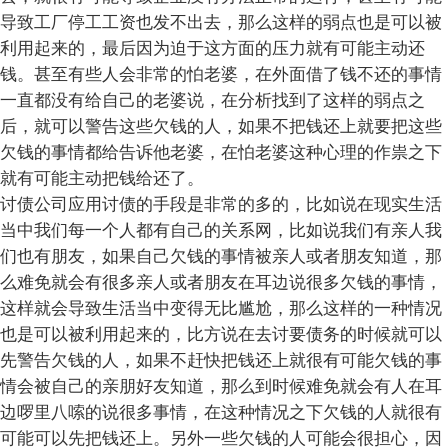
导致工厂停工工资也发不出去，那么这样的弱点也是可以被
利用起来的，最后因为迫于这方面的压力就有可能主动还
钱。甚至有些人会非常的怕老婆，在外面借了钱不还的事情
一直都没有给自己的老婆说，在分析找到了这样的弱点之
后，就可以警告这些欠钱的人，如果不把钱还上就要把这些
欠钱的事情都给告诉他老婆，在怕老婆这种心理的作祟之下
就有可能主动把钱给还了。
讨债公司应用讨债的手段是非常的多的，比如说在现实生活
当中我们每一个人都有自己的关系网，比如说我们有亲人我
们也有朋友，如果自己欠钱的事情被亲人或者朋友知道，那
么难免就会有很多亲人或者朋友在耳边说很多欠钱的事情，
这样就会导致生活当中变得无比尴尬，那么这样的一种情况
也是可以被利用起来的，比方说在去讨要债务的时候就可以
先警告欠钱的人，如果不赶快把钱还上就很有可能欠钱的事
情会被自己的亲朋好友知道，那么到时候难免就会有人在耳
边啰里八嗦的说很多事情，在这种情况之下欠钱的人就很有
可能可以先把钱还上。另外一些欠钱的人可能会很担心，因