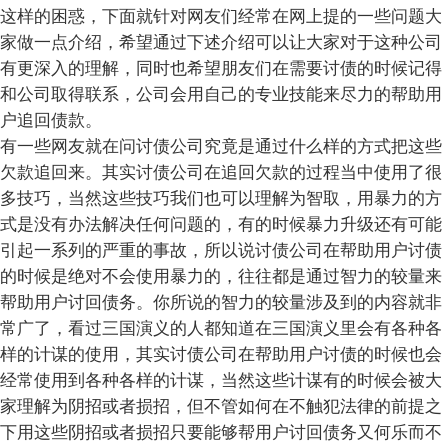
这样的困惑，下面就针对网友们经常在网上提的一些问题大
家做一点介绍，希望通过下述介绍可以让大家对于这种公司
有更深入的理解，同时也希望朋友们在需要讨债的时候记得
和公司取得联系，公司会用自己的专业技能来尽力的帮助用
户追回债款。
有一些网友就在问讨债公司究竟是通过什么样的方式把这些
欠款追回来。其实讨债公司在追回欠款的过程当中使用了很
多技巧，当然这些技巧我们也可以理解为智取，用暴力的方
式是没有办法解决任何问题的，有的时候暴力升级还有可能
引起一系列的严重的事故，所以说讨债公司在帮助用户讨债
的时候是绝对不会使用暴力的，往往都是通过智力的较量来
帮助用户讨回债务。你所说的智力的较量涉及到的内容就非
常广了，看过三国演义的人都知道在三国演义里会有各种各
样的计谋的使用，其实讨债公司在帮助用户讨债的时候也会
经常使用到各种各样的计谋，当然这些计谋有的时候会被大
家理解为阴招或者损招，但不管如何在不触犯法律的前提之
下用这些阴招或者损招只要能够帮用户讨回债务又何乐而不