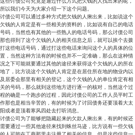
这些讨债公司究竟是通过什么方式把欠钱的人找出来的呢，
所以我们今天为大家介绍一下这个问题。
讨债公司可以通过多种方式把欠钱的人揪出来，比如说这个
欠钱的人肯定是有一些相关的资料的，比如说有自己的电话
号码，当然也有其他的一些熟人的电话号码，那么讨债公司
那也得到了这个欠钱的人的相关信息之后，就可以挨个去拨
打这些电话号码，通过打这些电话来询问这个人的具体的位
置，当然这种方法有的时候也并不一定准确，那么在这种情
况之下可能就要通过其他的途径来获得这个欠钱的人的所在
地了，比方说这个欠钱的人肯定是在居住所在地的物业内以
及居委会那里有相关的登记，这个欠钱的人的单位肯定有相
关的号码，那么就到这些地方进行逐一的核对，当然这个过
程的确是一个跑步的过程，因此讨债公司的工作人员平时工
作那也是相当辛苦的，有的时候为了讨回债务还要顶着大太
阳或者是顶着寒风四处去打听消息。
讨债公司为了能够把隐藏起来的欠款人揪出来，有的时候还
需要通过一些其他途径来找到蛛丝马迹，比方说有一些欠钱
的人可能在工商那里去注册了相关的信息，但是这些信息一