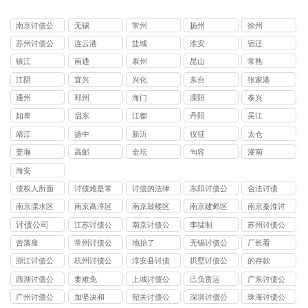
南京讨债公
无锡
常州
扬州
徐州
司
苏州讨债公
连云港
盐城
淮安
宿迁
司
镇江
南通
泰州
昆山
常熟
江阴
宜兴
兴化
东台
张家港
通州
邳州
海门
溧阳
泰兴
如皋
启东
江都
丹阳
吴江
靖江
扬中
新沂
仪征
太仓
姜堰
高邮
金坛
句容
灌南
海安
债权人所面
讨债难是常
讨债的法律
东阳讨债公
合法讨债
临的问题
见问题
技巧
司
南京溧水区
南京高淳区
南京鼓楼区
南京建邺区
南京秦淮讨
讨债公司
讨债公司
讨债公司
讨债公司
债公司
讨债公司
江苏讨债公
南京讨债公
李猛制
苏州讨债公
司
司
司
曾落座
常州讨债公
地抬了
无锡讨债公
厂长看
司
司
浙江讨债公
杭州讨债公
淳安县讨债
拱墅讨债公
的存款
司
司
司
西湖讨债公
要难免
上城讨债公
己负责运
广东讨债公
司
司
司
广州讨债公
加坚决和
韶关讨债公
深圳讨债公
珠海讨债公