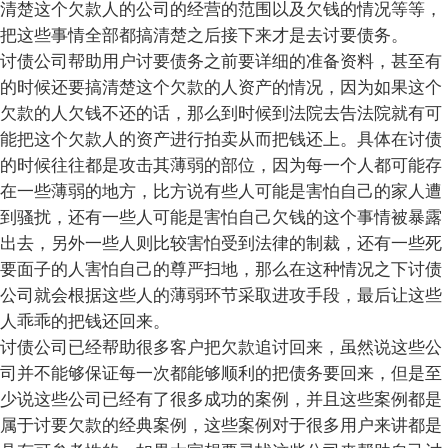
清楚这个欠款人的公司的经营的范围以及欠钱的情况等等，
把这些事情全部都搞清楚之后接下来才是去讨要债务。
讨债公司帮助用户讨要债务之前要详细的准备资料，甚至有
的时候还要搞清楚这个欠款的人资产的情况，因为如果这个
欠款的人欠钱不还的话，那么到时候到法院去告法院就有可
能把这个欠款人的资产进行拍卖从而把钱还上。具体在讨债
的时候往往都是攻击其薄弱的部位，因为每一个人都可能存
在一些薄弱的地方，比方说有些人可能是害怕自己的家人遭
到骚扰，还有一些人可能是害怕自己欠钱的这个事情被暴露
出去，另外一些人则比较害怕受到法律的制裁，还有一些死
要面子的人害怕自己的尊严扫地，那么在这种情况之下讨债
公司就会根据这些人的薄弱环节采取进攻手段，最后让这些
人乖乖的把钱还回来。
讨债公司已经帮助很多客户把欠款追讨回来，虽然说这些公
司并不能够保证每一次都能够顺利的把债务要回来，但是至
少说这些公司已经有了很多成功的案例，并且这些案例都是
属于讨要欠款的经典案例，这些案例对于很多用户来讲都是