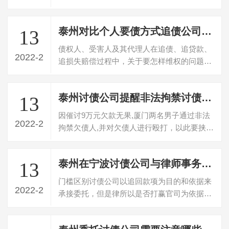
许真的是手头没有钱，而更有一些人明明…
泰州对比个人要债方式追债公司有何优势
13
债权人、受害人及其代理人在追债、追贷款、
2022-2
追损失赔偿过程中，关于要怎样维权的问题、
要选择什么程序维权、要选择什么单位或…
泰州讨债公司提醒非法拘禁讨债会触犯刑法
13
因催讨9万元欠款无果,厦门两名男子通过非法
2022-2
拘禁欠债人,并对欠债人进行殴打，以此要挟欠
债人想办法还款。日前，电影中常见的…
泰州在宁波讨债公司与律师事务所的区别
13
门槛区别讨债公司以追回款项为目的和依据来
2022-2
承接委托，但是律所以是否打赢官司为依据来
承接订单。有的债务，没有足够的证据，…