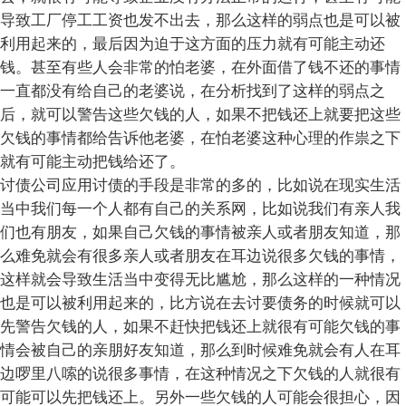
导致工厂停工工资也发不出去，那么这样的弱点也是可以被
利用起来的，最后因为迫于这方面的压力就有可能主动还
钱。甚至有些人会非常的怕老婆，在外面借了钱不还的事情
一直都没有给自己的老婆说，在分析找到了这样的弱点之
后，就可以警告这些欠钱的人，如果不把钱还上就要把这些
欠钱的事情都给告诉他老婆，在怕老婆这种心理的作祟之下
就有可能主动把钱给还了。
讨债公司应用讨债的手段是非常的多的，比如说在现实生活
当中我们每一个人都有自己的关系网，比如说我们有亲人我
们也有朋友，如果自己欠钱的事情被亲人或者朋友知道，那
么难免就会有很多亲人或者朋友在耳边说很多欠钱的事情，
这样就会导致生活当中变得无比尴尬，那么这样的一种情况
也是可以被利用起来的，比方说在去讨要债务的时候就可以
先警告欠钱的人，如果不赶快把钱还上就很有可能欠钱的事
情会被自己的亲朋好友知道，那么到时候难免就会有人在耳
边啰里八嗦的说很多事情，在这种情况之下欠钱的人就很有
可能可以先把钱还上。另外一些欠钱的人可能会很担心，因