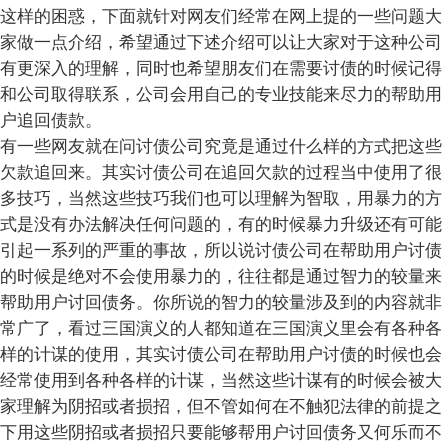
这样的困惑，下面就针对网友们经常在网上提的一些问题大
家做一点介绍，希望通过下述介绍可以让大家对于这种公司
有更深入的理解，同时也希望朋友们在需要讨债的时候记得
和公司取得联系，公司会用自己的专业技能来尽力的帮助用
户追回债款。
有一些网友就在问讨债公司究竟是通过什么样的方式把这些
欠款追回来。其实讨债公司在追回欠款的过程当中使用了很
多技巧，当然这些技巧我们也可以理解为智取，用暴力的方
式是没有办法解决任何问题的，有的时候暴力升级还有可能
引起一系列的严重的事故，所以说讨债公司在帮助用户讨债
的时候是绝对不会使用暴力的，往往都是通过智力的较量来
帮助用户讨回债务。你所说的智力的较量涉及到的内容就非
常广了，看过三国演义的人都知道在三国演义里会有各种各
样的计谋的使用，其实讨债公司在帮助用户讨债的时候也会
经常使用到各种各样的计谋，当然这些计谋有的时候会被大
家理解为阴招或者损招，但不管如何在不触犯法律的前提之
下用这些阴招或者损招只要能够帮用户讨回债务又何乐而不