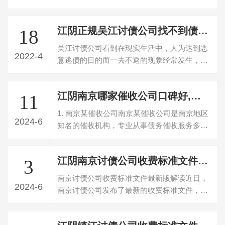
假如借款到期债务人不归还借款的，债权…
江阴正规吴江讨债公司找不到债务人了怎么讨债
18
吴江讨债公司看到在现实生活中，人为达到恶
2022-4
意逃债的目的而一去不返的现象经常发生，由
于受诉讼时效的制约，往往会给人主张权…
江阴南京哪家催收公司口碑好,南京专业催收机构推荐
11
1. 南京某催收公司南京某催收公司是南京地区
2024-6
知名的催收机构，专业从事债务催收服务多
年，拥有丰富的经验和专业的团队。该公…
江阴南京讨债公司收费标准文件最新版解读(南京讨债公司发布最新收费标准)
3
南京讨债公司收费标准文件最新版解读近日，
2024-6
南京讨债公司发布了最新的收费标准文件，引
起了广泛关注和讨论。以下对该文件进行…