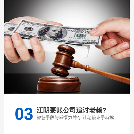
03
江阴要账公司追讨老赖?
智慧手段与威慑力并存 让老赖束手就擒