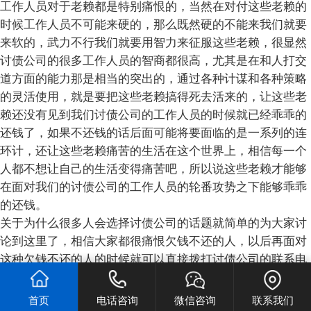
工作人员对于老赖都是特别痛恨的，当然在对付这些老赖的
时候工作人员不可能来硬的，那么既然硬的不能来我们就要
来软的，武力不行我们就要用智力来征服这些老赖，很显然
讨债公司的很多工作人员的智商都很高，尤其是在和人打交
道方面的能力那是相当的突出的，通过各种计谋和各种策略
的灵活使用，就是要把这些老赖搞得死去活来的，让这些老
赖还没有见到我们讨债公司的工作人员的时候就已经乖乖的
还钱了，如果不还钱的话后面可能将要面临的是一系列的连
环计，还让这些老赖痛苦的生活在这个世界上，相信每一个
人都不想让自己的生活变得痛苦吧，所以说这些老赖才能够
在面对我们的讨债公司的工作人员的轮番攻势之下能够乖乖
的还钱。
关于为什么很多人会选择讨债公司的话题就简单的为大家讨
论到这里了，相信大家都很痛恨欠钱不还的人，以后再面对
这种欠钱不还的人的时候就可以直接拨打讨债公司的联系电
话，讨债公司的工作人员会非常热心的接待大家，会为客户
提出多种多样得套袋的方法和策略，能够非常及时的帮助大
首页
电话咨询
微信咨询
联系我们