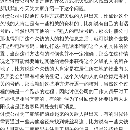
这些讨债公司究竟是通过什么方式把欠钱的人找出来的呢，
所以我们今天为大家介绍一下这个问题。
讨债公司可以通过多种方式把欠钱的人揪出来，比如说这个
欠钱的人肯定是有一些相关的资料的，比如说有自己的电话
号码，当然也有其他的一些熟人的电话号码，那么讨债公司
那也得到了这个欠钱的人的相关信息之后，就可以挨个去拨
打这些电话号码，通过打这些电话来询问这个人的具体的位
置，当然这种方法有的时候也并不一定准确，那么在这种情
况之下可能就要通过其他的途径来获得这个欠钱的人的所在
地了，比方说这个欠钱的人肯定是在居住所在地的物业内以
及居委会那里有相关的登记，这个欠钱的人的单位肯定有相
关的号码，那么就到这些地方进行逐一的核对，当然这个过
程的确是一个跑步的过程，因此讨债公司的工作人员平时工
作那也是相当辛苦的，有的时候为了讨回债务还要顶着大太
阳或者是顶着寒风四处去打听消息。
讨债公司为了能够把隐藏起来的欠款人揪出来，有的时候还
需要通过一些其他途径来找到蛛丝马迹，比方说有一些欠钱
的人可能在工商那里去注册了相关的信息，但是这些信息一