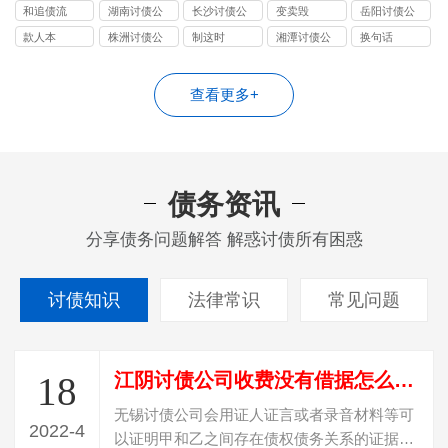
司
司
司
司
和追债流
湖南讨债公
长沙讨债公
变卖毁
岳阳讨债公
司
司
司
款人本
株洲讨债公
制这时
湘潭讨债公
换句话
司
司
查看更多+
债务资讯
分享债务问题解答 解惑讨债所有困惑
讨债知识
法律常识
常见问题
江阴讨债公司收费没有借据怎么才能要回欠款
18
无锡讨债公司会用证人证言或者录音材料等可
2022-4
以证明甲和乙之间存在债权债务关系的证据，