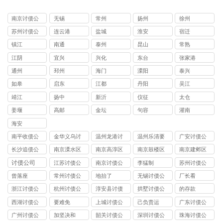
南京讨债公
无锡
常州
扬州
徐州
司
苏州讨债公
连云港
盐城
淮安
宿迁
司
镇江
南通
泰州
昆山
常熟
江阴
宜兴
兴化
东台
张家港
通州
邳州
海门
溧阳
泰兴
如皋
启东
江都
丹阳
吴江
靖江
扬中
新沂
仪征
太仓
姜堰
高邮
金坛
句容
灌南
海安
南平收债公
金华义乌讨
温州龙港讨
温州乐清要
广安讨债公
司
债公司
债公司
账公司
司
长沙追债公
南京溧水区
南京高淳区
南京鼓楼区
南京建邺区
司
讨债公司
讨债公司
讨债公司
讨债公司
讨债公司
江苏讨债公
南京讨债公
李猛制
苏州讨债公
司
司
司
曾落座
常州讨债公
地抬了
无锡讨债公
厂长看
司
司
浙江讨债公
杭州讨债公
淳安县讨债
拱墅讨债公
的存款
司
司
司
西湖讨债公
要难免
上城讨债公
己负责运
广东讨债公
司
司
司
广州讨债公
加坚决和
韶关讨债公
深圳讨债公
珠海讨债公