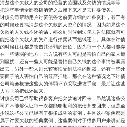
清楚这个欠款人的公司的经营的范围以及欠钱的情况等等，
把这些事情全部都搞清楚之后接下来才是去讨要债务。
讨债公司帮助用户讨要债务之前要详细的准备资料，甚至有
的时候还要搞清楚这个欠款的人资产的情况，因为如果这个
欠款的人欠钱不还的话，那么到时候到法院去告法院就有可
能把这个欠款人的资产进行拍卖从而把钱还上。具体在讨债
的时候往往都是攻击其薄弱的部位，因为每一个人都可能存
在一些薄弱的地方，比方说有些人可能是害怕自己的家人遭
到骚扰，还有一些人可能是害怕自己欠钱的这个事情被暴露
出去，另外一些人则比较害怕受到法律的制裁，还有一些死
要面子的人害怕自己的尊严扫地，那么在这种情况之下讨债
公司就会根据这些人的薄弱环节采取进攻手段，最后让这些
人乖乖的把钱还回来。
讨债公司已经帮助很多客户把欠款追讨回来，虽然说这些公
司并不能够保证每一次都能够顺利的把债务要回来，但是至
少说这些公司已经有了很多成功的案例，并且这些案例都是
属于讨要欠款的经典案例，这些案例对于很多用户来讲都是