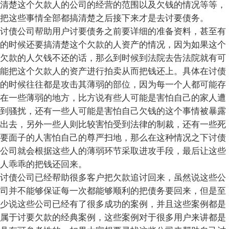
清楚这个欠款人的公司的经营的范围以及欠钱的情况等等，
把这些事情全部都搞清楚之后接下来才是去讨要债务。
讨债公司帮助用户讨要债务之前要详细的准备资料，甚至有
的时候还要搞清楚这个欠款的人资产的情况，因为如果这个
欠款的人欠钱不还的话，那么到时候到法院去告法院就有可
能把这个欠款人的资产进行拍卖从而把钱还上。具体在讨债
的时候往往都是攻击其薄弱的部位，因为每一个人都可能存
在一些薄弱的地方，比方说有些人可能是害怕自己的家人遭
到骚扰，还有一些人可能是害怕自己欠钱的这个事情被暴露
出去，另外一些人则比较害怕受到法律的制裁，还有一些死
要面子的人害怕自己的尊严扫地，那么在这种情况之下讨债
公司就会根据这些人的薄弱环节采取进攻手段，最后让这些
人乖乖的把钱还回来。
讨债公司已经帮助很多客户把欠款追讨回来，虽然说这些公
司并不能够保证每一次都能够顺利的把债务要回来，但是至
少说这些公司已经有了很多成功的案例，并且这些案例都是
属于讨要欠款的经典案例，这些案例对于很多用户来讲都是