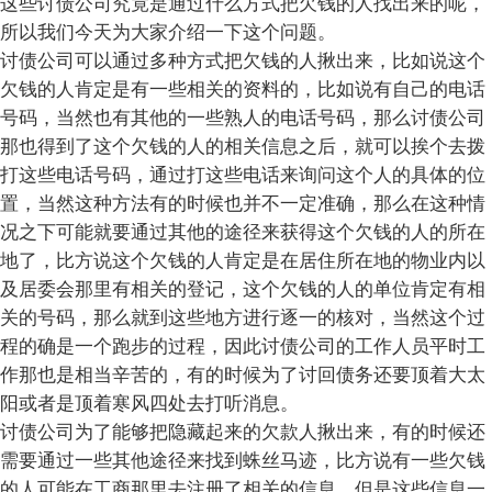
这些讨债公司究竟是通过什么方式把欠钱的人找出来的呢，
所以我们今天为大家介绍一下这个问题。
讨债公司可以通过多种方式把欠钱的人揪出来，比如说这个
欠钱的人肯定是有一些相关的资料的，比如说有自己的电话
号码，当然也有其他的一些熟人的电话号码，那么讨债公司
那也得到了这个欠钱的人的相关信息之后，就可以挨个去拨
打这些电话号码，通过打这些电话来询问这个人的具体的位
置，当然这种方法有的时候也并不一定准确，那么在这种情
况之下可能就要通过其他的途径来获得这个欠钱的人的所在
地了，比方说这个欠钱的人肯定是在居住所在地的物业内以
及居委会那里有相关的登记，这个欠钱的人的单位肯定有相
关的号码，那么就到这些地方进行逐一的核对，当然这个过
程的确是一个跑步的过程，因此讨债公司的工作人员平时工
作那也是相当辛苦的，有的时候为了讨回债务还要顶着大太
阳或者是顶着寒风四处去打听消息。
讨债公司为了能够把隐藏起来的欠款人揪出来，有的时候还
需要通过一些其他途径来找到蛛丝马迹，比方说有一些欠钱
的人可能在工商那里去注册了相关的信息，但是这些信息一