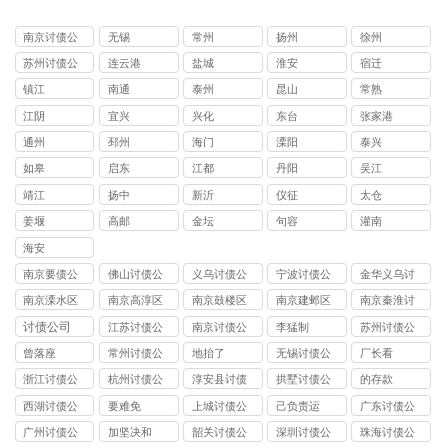
南京讨债公
无锡
常州
扬州
徐州
司
苏州讨债公
连云港
盐城
淮安
宿迁
司
镇江
南通
泰州
昆山
常熟
江阴
宜兴
兴化
东台
张家港
通州
邳州
海门
溧阳
泰兴
如皋
启东
江都
丹阳
吴江
靖江
扬中
新沂
仪征
太仓
姜堰
高邮
金坛
句容
灌南
海安
南京要债公
佛山讨债公
义乌讨债公
宁波讨债公
金华义乌讨
司
司
司
司
债公司
南京溧水区
南京高淳区
南京鼓楼区
南京建邺区
南京秦淮讨
讨债公司
讨债公司
讨债公司
讨债公司
债公司
讨债公司
江苏讨债公
南京讨债公
李猛制
苏州讨债公
司
司
司
曾落座
常州讨债公
地抬了
无锡讨债公
厂长看
司
司
浙江讨债公
杭州讨债公
淳安县讨债
拱墅讨债公
的存款
司
司
司
西湖讨债公
要难免
上城讨债公
己负责运
广东讨债公
司
司
司
广州讨债公
加坚决和
韶关讨债公
深圳讨债公
珠海讨债公