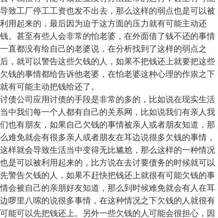
导致工厂停工工资也发不出去，那么这样的弱点也是可以被
利用起来的，最后因为迫于这方面的压力就有可能主动还
钱。甚至有些人会非常的怕老婆，在外面借了钱不还的事情
一直都没有给自己的老婆说，在分析找到了这样的弱点之
后，就可以警告这些欠钱的人，如果不把钱还上就要把这些
欠钱的事情都给告诉他老婆，在怕老婆这种心理的作祟之下
就有可能主动把钱给还了。
讨债公司应用讨债的手段是非常的多的，比如说在现实生活
当中我们每一个人都有自己的关系网，比如说我们有亲人我
们也有朋友，如果自己欠钱的事情被亲人或者朋友知道，那
么难免就会有很多亲人或者朋友在耳边说很多欠钱的事情，
这样就会导致生活当中变得无比尴尬，那么这样的一种情况
也是可以被利用起来的，比方说在去讨要债务的时候就可以
先警告欠钱的人，如果不赶快把钱还上就很有可能欠钱的事
情会被自己的亲朋好友知道，那么到时候难免就会有人在耳
边啰里八嗦的说很多事情，在这种情况之下欠钱的人就很有
可能可以先把钱还上。另外一些欠钱的人可能会很担心，因