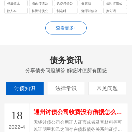
司
司
司
司
和追债流
湖南讨债公
长沙讨债公
变卖毁
岳阳讨债公
司
司
司
款人本
株洲讨债公
制这时
湘潭讨债公
换句话
司
司
查看更多+
债务资讯
分享债务问题解答 解惑讨债所有困惑
讨债知识
法律常识
常见问题
通州讨债公司收费没有借据怎么才能要回欠款
18
无锡讨债公司会用证人证言或者录音材料等可
2022-4
以证明甲和乙之间存在债权债务关系的证据，