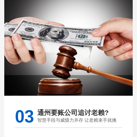
03
通州要账公司追讨老赖?
智慧手段与威慑力并存 让老赖束手就擒