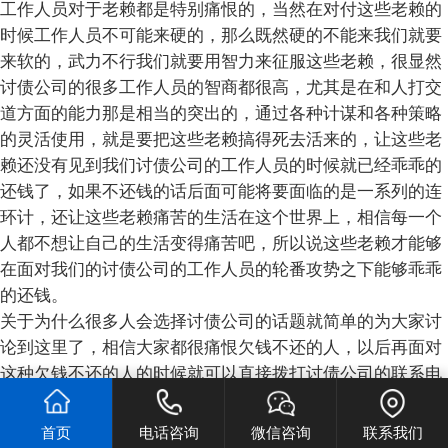
工作人员对于老赖都是特别痛恨的，当然在对付这些老赖的
时候工作人员不可能来硬的，那么既然硬的不能来我们就要
来软的，武力不行我们就要用智力来征服这些老赖，很显然
讨债公司的很多工作人员的智商都很高，尤其是在和人打交
道方面的能力那是相当的突出的，通过各种计谋和各种策略
的灵活使用，就是要把这些老赖搞得死去活来的，让这些老
赖还没有见到我们讨债公司的工作人员的时候就已经乖乖的
还钱了，如果不还钱的话后面可能将要面临的是一系列的连
环计，还让这些老赖痛苦的生活在这个世界上，相信每一个
人都不想让自己的生活变得痛苦吧，所以说这些老赖才能够
在面对我们的讨债公司的工作人员的轮番攻势之下能够乖乖
的还钱。
关于为什么很多人会选择讨债公司的话题就简单的为大家讨
论到这里了，相信大家都很痛恨欠钱不还的人，以后再面对
这种欠钱不还的人的时候就可以直接拨打讨债公司的联系电
话，讨债公司的工作人员会非常热心的接待大家，会为客户
提出多种多样得套袋的方法和策略，能够非常及时的帮助大
首页
电话咨询
微信咨询
联系我们