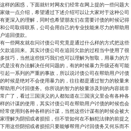
这样的困惑，下面就针对网友们经常在网上提的一些问题大
家做一点介绍，希望通过下述介绍可以让大家对于这种公司
有更深入的理解，同时也希望朋友们在需要讨债的时候记得
和公司取得联系，公司会用自己的专业技能来尽力的帮助用
户追回债款。
有一些网友就在问讨债公司究竟是通过什么样的方式把这些
欠款追回来。其实讨债公司在追回欠款的过程当中使用了很
多技巧，当然这些技巧我们也可以理解为智取，用暴力的方
式是没有办法解决任何问题的，有的时候暴力升级还有可能
引起一系列的严重的事故，所以说讨债公司在帮助用户讨债
的时候是绝对不会使用暴力的，往往都是通过智力的较量来
帮助用户讨回债务。你所说的智力的较量涉及到的内容就非
常广了，看过三国演义的人都知道在三国演义里会有各种各
样的计谋的使用，其实讨债公司在帮助用户讨债的时候也会
经常使用到各种各样的计谋，当然这些计谋有的时候会被大
家理解为阴招或者损招，但不管如何在不触犯法律的前提之
下用这些阴招或者损招只要能够帮用户讨回债务又何乐而不