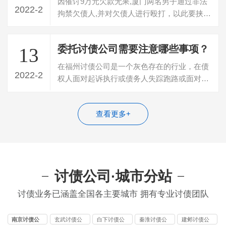
因催讨9万元欠款无果,厦门两名男子通过非法
2022-2
拘禁欠债人,并对欠债人进行殴打，以此要挟欠
债人想办法还款。日前，电影中常见的…
委托讨债公司需要注意哪些事项？
13
在福州讨债公司是一个灰色存在的行业，在债
2022-2
权人面对起诉执行或债务人失踪跑路或面对真
正老赖的时候，面对老赖无数次承诺心力…
查看更多+
讨债公司·城市分站
讨债业务已涵盖全国各主要城市 拥有专业讨债团队
南京讨债公
玄武讨债公
白下讨债公
秦淮讨债公
建邺讨债公