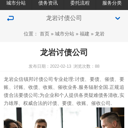
城市分站
债务资讯
委托流程
服务分类
龙岩讨债公司
位置：
首页
»
城市分站
»
福建
»
龙岩
龙岩讨债公司
发布日期：2022-02-13
浏览次数：
88
龙岩众信镇邦
讨债公司
专业处理:
讨债
、要债、催债、要
账、讨账、收债、收账、催收业务.服务辐射全国.正规追
债合法
要债公司
;为企业和个人提供各类疑难债务清收,实
力雄厚、权威合法的讨债、要债、收账、催收公司.