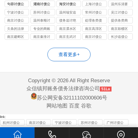
司
司
司
司
司
句容讨债公
灌南讨债公
海安讨债公
上海讨债公
温州乐清要
司
司
司
司
账公司
宁波讨债公
苏州讨债公
温州瑞安追
常州讨债公
吴江讨债公
司
司
债公司
司
司
南京讨债公
温州泰顺讨
债务追讨绝
处理各类债
提供各类商
司
债公司
不违法
务纠纷
账
欠条的法律
专业的商账
南京溧水区
南京高淳区
南京鼓楼区
效力
追收师
讨债公司
讨债公司
讨债公司
南京建邺区
南京秦淮讨
南京玄武讨
南京讨债公
长沙追债公
讨债公司
债公司
债公司
司
司
查看更多+
Copyright © 2026 All Right Reserve
众信镇邦账务债务法律咨询公司
51La
苏公网安备32111102000606号
网站地图
百度
谷歌
link:
杭州讨债公
南京讨债公
宁波讨债公
苏州讨债公
广州讨债公
司
司
司
司
司