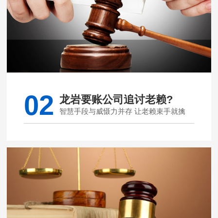
02
龙岩要账公司追讨老赖?
智慧手段与威慑力并存 让老赖束手就擒