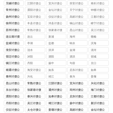
司
司
司
司
司
无锡讨债公
江阴讨债公
宜兴讨债公
崇安讨债公
南长讨债公
司
司
司
司
司
常州讨债公
溧阳讨债公
金坛讨债公
天宁讨债公
钟楼讨债公
司
司
司
司
司
扬州讨债公
宝应讨债公
仪征讨债公
高邮讨债公
江都讨债公
司
司
司
司
司
徐州讨债公
丰县讨债公
沛县讨债公
铜山讨债公
睢宁讨债公
司
司
司
司
司
苏州讨债公
常熟讨债公
张家港讨债
昆山讨债公
吴江讨债公
司
司
公司
司
司
连云港讨债
连云
新浦
海州
赣榆
公司
盐城讨债公
亭湖
盐都
响水
滨海
司
淮安讨债公
涟水
洪泽
金湖
清河
司
宿迁讨债公
沭阳
泗阳
泗洪
宿城
司
镇江讨债公
丹阳
扬中
句容
京口
司
南通讨债公
海安讨债公
如东
启东讨债公
如皋
司
司
司
泰州讨债公
兴化
靖江
泰兴
姜堰
司
昆山讨债公
常熟讨债公
江阴讨债公
宜兴讨债公
兴化讨债公
司
司
司
司
司
东台讨债公
张家港讨债
通州讨债公
邳州讨债公
海门讨债公
司
公司
司
司
司
溧阳讨债公
泰兴讨债公
如皋讨债公
启东讨债公
江都讨债公
司
司
司
司
司
丹阳讨债公
吴江讨债公
靖江讨债公
扬中讨债公
新沂讨债公
司
司
司
司
司
仪征讨债公
太仓讨债公
姜堰讨债公
高邮讨债公
金坛讨债公